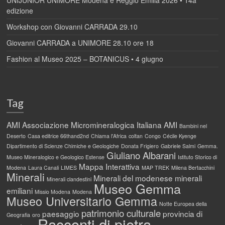
UNIJUNIOR UNIMORE Modena e Reggio Emilia 2026 • 14a
edizione
Workshop con Giovanni CARRADA 29.10
Giovanni CARRADA a UNIMORE 28.10 ore 18
Fashion al Museo 2025 – BOTANICUS • 4 giugno
Tag
AMI
Associazione Micromineralogica Italiana AMI
Bambini nel
Deserto
Casa editrice 66thand2nd
Chiama l'Africa
coltan
Congo
Cécile Kyenge
Dipartimento di Scienze Chimiche e Geologiche
Donata Frigiero
Gabriele Salmi
Gemma.
Giuliano Albarani
Museo Mineralogico e Geologico Estense
Istituto Storico di
Mappa Interattiva
Modena
Laura Canali
LIMES
MAP TREK
Milena Bertacchini
Minerali
Minerali del modenese
minerali
Minerali clandestini
Museo Gemma
emiliani
Missio Modena
Modena
Museo Universitario Gemma
Notte Europea della
patrimonio culturale
paesaggio
provincia di
Geografia
oro
Racconti di pietra