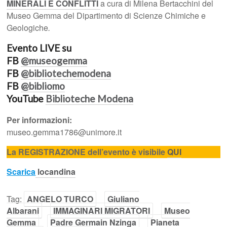
MINERALI E CONFLITTI
a cura di Milena Bertacchini del
Museo Gemma del Dipartimento di Scienze Chimiche e
Geologiche
.
Evento LIVE su
FB
@museogemma
FB
@bibliotechemodena
FB
@bibliomo
YouTube
Biblioteche Modena
Per informazioni:
museo.gemma1786@unimore.it
La REGISTRAZIONE dell’evento è visibile
QUI
Scarica
l
ocandina
Tag:
ANGELO TURCO
Giuliano
Albarani
IMMAGINARI MIGRATORI
Museo
Gemma
Padre Germain Nzinga
Pianeta