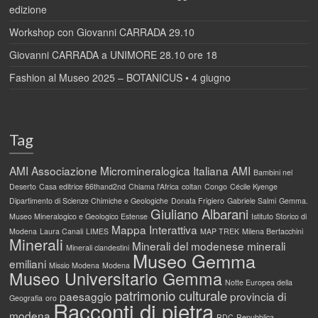
edizione
Workshop con Giovanni CARRADA 29.10
Giovanni CARRADA a UNIMORE 28.10 ore 18
Fashion al Museo 2025 – BOTANICUS • 4 giugno
Tag
AMI
Associazione Micromineralogica Italiana AMI
Bambini nel
Deserto
Casa editrice 66thand2nd
Chiama l'Africa
coltan
Congo
Cécile Kyenge
Dipartimento di Scienze Chimiche e Geologiche
Donata Frigiero
Gabriele Salmi
Gemma.
Giuliano Albarani
Museo Mineralogico e Geologico Estense
Istituto Storico di
Mappa Interattiva
Modena
Laura Canali
LIMES
MAP TREK
Milena Bertacchini
Minerali
Minerali del modenese
minerali
Minerali clandestini
Museo Gemma
emiliani
Missio Modena
Modena
Museo Universitario Gemma
Notte Europea della
patrimonio culturale
paesaggio
provincia di
Geografia
oro
Racconti di pietra
modena
RDC
Repubblica