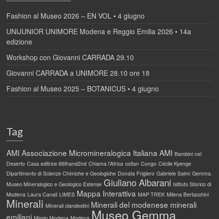
Fashion al Museo 2026 – EN VOL • 4 giugno
UNIJUNIOR UNIMORE Modena e Reggio Emilia 2026 • 14a
edizione
Workshop con Giovanni CARRADA 29.10
Giovanni CARRADA a UNIMORE 28.10 ore 18
Fashion al Museo 2025 – BOTANICUS • 4 giugno
Tag
AMI
Associazione Micromineralogica Italiana AMI
Bambini nel
Deserto
Casa editrice 66thand2nd
Chiama l'Africa
coltan
Congo
Cécile Kyenge
Dipartimento di Scienze Chimiche e Geologiche
Donata Frigiero
Gabriele Salmi
Gemma.
Giuliano Albarani
Museo Mineralogico e Geologico Estense
Istituto Storico di
Mappa Interattiva
Modena
Laura Canali
LIMES
MAP TREK
Milena Bertacchini
Minerali
Minerali del modenese
minerali
Minerali clandestini
Museo Gemma
emiliani
Missio Modena
Modena