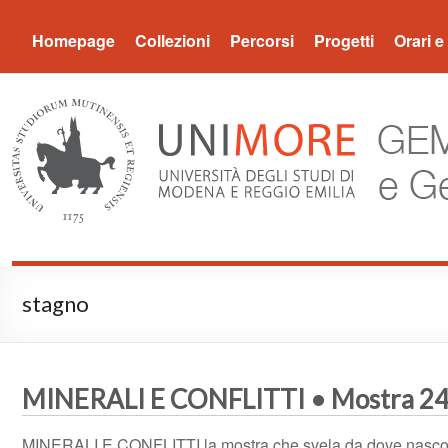
Museo Gemma
Homepage
Collezioni
Percorsi
Progetti
Orari e 
stagno
MINERALI E CONFLITTI • Mostra 24
MINERALI E CONFLITTI la mostra che svela da dove nascono 