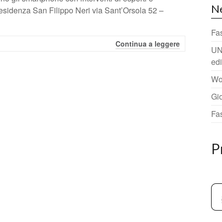
N
idenza San Filippo Neri via Sant’Orsola 52 –
Fa
Continua a leggere
UN
ed
Wo
Gi
Fa
P