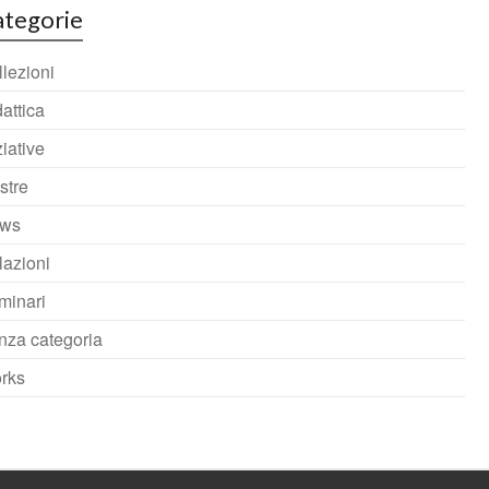
tegorie
lezioni
attica
ziative
stre
ws
lazioni
minari
nza categoria
rks