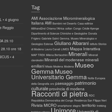
Tag
AMI
Associazione Micromineralogica
 • 4 giugno
Italiana AMI
Bambini nel Deserto
Casa editrice
 Reggio
66thand2nd
Chiama l'Africa
coltan
Congo
Cécile Kyenge
Dipartimento di Scienze Chimiche e Geologiche
Donata
Frigiero
Gabriele Salmi
Gemma. Museo Mineralogico e
DA 29.10
Giuliano Albarani
Geologico Estense
Istituto Storico
Mappa Interattiva
28.10 ore 18
di Modena
Laura Canali
LIMES
Minerali
MAP TREK
Milena Bertacchini
Minerali
ICUS • 4
Minerali del modenese
minerali
clandestini
Museo
emiliani
Missio Modena
Modena
Gemma
Museo
Universitario Gemma
Notte Europea
patrimonio
paesaggio
della Geografia
oro
culturale
provincia di modena
Racconti di pietra
RDC
Repubblica Democratica del Congo
Residenza San Filippo Neri
Rivista MICRO
territorio
smartphone
stagno
trekking
Unimore
Università di
trekking urbano