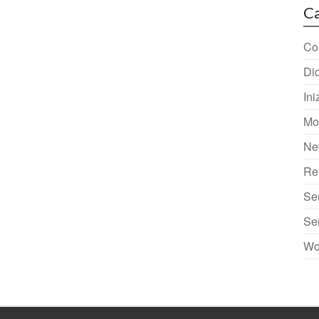
Ca
Col
Did
Ini
Mo
Ne
Re
Se
Se
Wo