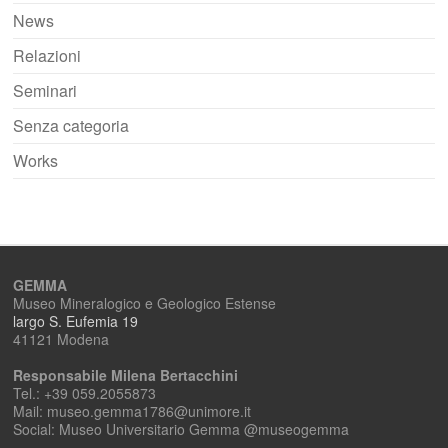
News
Relazioni
Seminari
Senza categoria
Works
GEMMA
Museo Mineralogico e Geologico Estense
largo S. Eufemia 19
41121 Modena
Responsabile Milena Bertacchini
Tel.: +39 059.2055873
Mail: museo.gemma1786@unimore.it
Social: Museo Universitario Gemma @museogemma