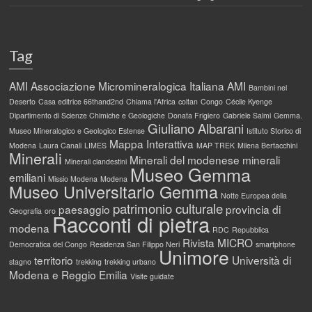
Tag
AMI
Associazione Micromineralogica Italiana AMI
Bambini nel
Deserto
Casa editrice 66thand2nd
Chiama l'Africa
coltan
Congo
Cécile Kyenge
Dipartimento di Scienze Chimiche e Geologiche
Donata Frigiero
Gabriele Salmi
Gemma.
Giuliano Albarani
Museo Mineralogico e Geologico Estense
Istituto Storico di
Mappa Interattiva
Modena
Laura Canali
LIMES
MAP TREK
Milena Bertacchini
Minerali
Minerali del modenese
minerali
Minerali clandestini
Museo Gemma
emiliani
Missio Modena
Modena
Museo Universitario Gemma
Notte Europea della
patrimonio culturale
paesaggio
provincia di
Geografia
oro
Racconti di pietra
modena
RDC
Repubblica
Rivista MICRO
Democratica del Congo
Residenza San Filippo Neri
smartphone
Unimore
territorio
Università di
stagno
trekking
trekking urbano
Modena e Reggio Emilia
Visite guidate