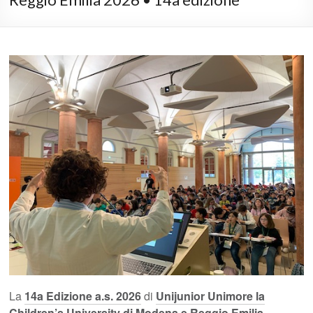
La
14a Edizione a.s. 202
6
di
Unijunior Unimore la
Children’s University di Modena e Reggio Emilia