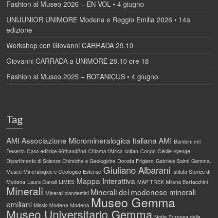
Fashion al Museo 2026 – EN VOL • 4 giugno
UNIJUNIOR UNIMORE Modena e Reggio Emilia 2026 • 14a
edizione
Workshop con Giovanni CARRADA 29.10
Giovanni CARRADA a UNIMORE 28.10 ore 18
Fashion al Museo 2025 – BOTANICUS • 4 giugno
Tag
AMI
Associazione Micromineralogica Italiana AMI
Bambini nel
Deserto
Casa editrice 66thand2nd
Chiama l'Africa
coltan
Congo
Cécile Kyenge
Dipartimento di Scienze Chimiche e Geologiche
Donata Frigiero
Gabriele Salmi
Gemma.
Giuliano Albarani
Museo Mineralogico e Geologico Estense
Istituto Storico di
Mappa Interattiva
Modena
Laura Canali
LIMES
MAP TREK
Milena Bertacchini
Minerali
Minerali del modenese
minerali
Minerali clandestini
Museo Gemma
emiliani
Missio Modena
Modena
Museo Universitario Gemma
Notte Europea della