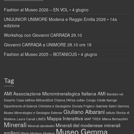
Fashion al Museo 2026 – EN VOL • 4 giugno
UNIJUNIOR UNIMORE Modena e Reggio Emilia 2026 • 14a
edizione
Workshop con Giovanni CARRADA 29.10
Giovanni CARRADA a UNIMORE 28.10 ore 18
Fashion al Museo 2025 – BOTANICUS • 4 giugno
Tag
AMI
Associazione Micromineralogica Italiana AMI
Bambini nel
Deserto
Casa editrice 66thand2nd
Chiama l'Africa
coltan
Congo
Cécile Kyenge
Dipartimento di Scienze Chimiche e Geologiche
Donata Frigiero
Gabriele Salmi
Gemma.
Giuliano Albarani
Museo Mineralogico e Geologico Estense
Istituto Storico di
Mappa Interattiva
Modena
Laura Canali
LIMES
MAP TREK
Milena Bertacchini
Minerali
Minerali del modenese
minerali
Minerali clandestini
Museo Gemma
emiliani
Missio Modena
Modena