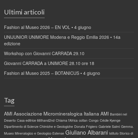
Ultimi articoli
Fashion al Museo 2026 – EN VOL • 4 giugno
UNIJUNIOR UNIMORE Modena e Reggio Emilia 2026 • 14a
edizione
Workshop con Giovanni CARRADA 29.10
Giovanni CARRADA a UNIMORE 28.10 ore 18
Fashion al Museo 2025 – BOTANICUS • 4 giugno
Tag
AMI
Associazione Micromineralogica Italiana AMI
Bambini nel
Deserto
Casa editrice 66thand2nd
Chiama l'Africa
coltan
Congo
Cécile Kyenge
Dipartimento di Scienze Chimiche e Geologiche
Donata Frigiero
Gabriele Salmi
Gemma.
Giuliano Albarani
Museo Mineralogico e Geologico Estense
Istituto Storico di