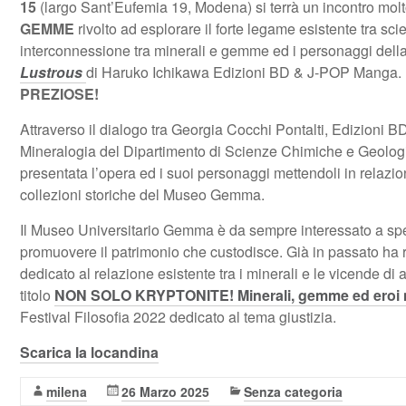
15
(largo Sant’Eufemia 19, Modena) si terrà un incontro molt
GEMME
rivolto ad esplorare il forte legame esistente tra scie
interconnessione tra minerali e gemme ed i personaggi del
Lustrous
di Haruko Ichikawa Edizioni BD & J-POP Manga.
PREZIOSE!
Attraverso il dialogo tra Georgia Cocchi Pontalti, Edizioni 
Mineralogia del Dipartimento di Scienze Chimiche e Geolog
presentata l’opera ed i suoi personaggi mettendoli in relazi
collezioni storiche del Museo Gemma.
Il Museo Universitario Gemma è da sempre interessato a spe
promuovere il patrimonio che custodisce. Già in passato ha 
dedicato al relazione esistente tra i minerali e le vicende di 
titolo
NON SOLO KRYPTONITE! Minerali, gemme ed eroi ne
Festival Filosofia 2022 dedicato al tema giustizia.
Scarica la locandina
milena
26 Marzo 2025
Senza categoria