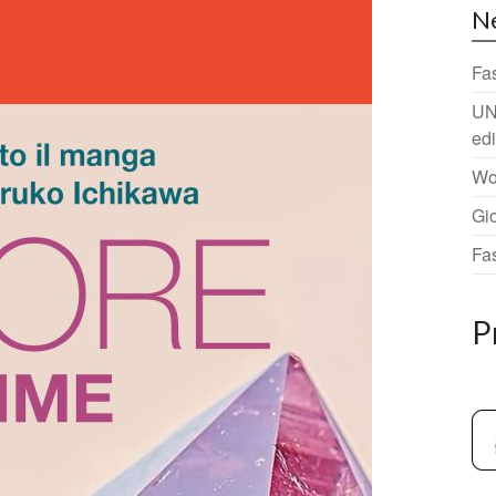
N
Fa
UN
ed
Wo
Gi
Fa
P