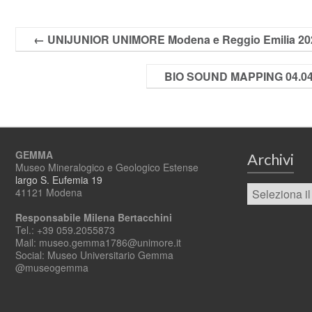
←
UNIJUNIOR UNIMORE Modena e Reggio Emilia 2025
BIO SOUND MAPPING 04.04.20
GEMMA
Archivi
Museo Mineralogico e Geologico Estense
largo S. Eufemia 19
41121 Modena
Responsabile Milena Bertacchini
Tel.: +39 059.2055873
Mail: museo.gemma1786@unimore.it
Social: Museo Universitario Gemma
@museogemma