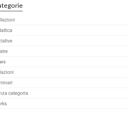
tegorie
lezioni
attica
ziative
stre
ws
lazioni
minari
nza categoria
rks