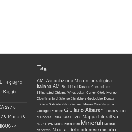
Tag
AMI
Associazione Micromineralogica
 • 4 giugno
Italiana AMI
Bambini nel Deserto
Casa editrice
 Reggio
66thand2nd
Chiama l'Africa
coltan
Congo
Cécile Kyenge
Dipartimento di Scienze Chimiche e Geologiche
Donata
Frigiero
Gabriele Salmi
Gemma. Museo Mineralogico e
DA 29.10
Giuliano Albarani
Geologico Estense
Istituto Storico
Mappa Interattiva
28.10 ore 18
di Modena
Laura Canali
LIMES
Minerali
MAP TREK
Milena Bertacchini
Minerali
ICUS • 4
Minerali del modenese
minerali
clandestini