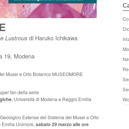
Ca
Col
E
Did
he Lustrous
di Haruko Ichikawa
Ini
Mo
ia 19, Modena
Ne
Re
a dei Musei e Orto Botanico MUSEOMORE
Se
Se
uper fan della serie
giche
, Università di Modena e Reggio Emilia
Wo
 Geologico Estense del Sistema dei Musei e Orto
 Emilia Unimore,
sabato 29 marzo alle ore