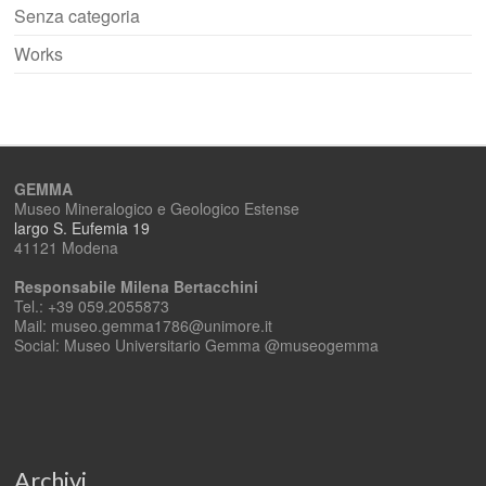
Senza categoria
Works
GEMMA
Museo Mineralogico e Geologico Estense
largo S. Eufemia 19
41121 Modena
Responsabile Milena Bertacchini
Tel.: +39 059.2055873
Mail: museo.gemma1786@unimore.it
Social: Museo Universitario Gemma @museogemma
Archivi