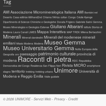
Tag
AMI
Associazione Micromineralogica Italiana AMI
Bambini nel
Deserto
Casa editrice 66thand2nd
Chiama l'Africa
coltan
Congo
Cécile Kyenge
Dipartimento di Scienze Chimiche e Geologiche
Donata Frigiero
Gabriele Salmi
Gemma.
Giuliano Albarani
Museo Mineralogico e Geologico Estense
Istituto Storico di
Mappa Interattiva
Modena
Laura Canali
LIMES
MAP TREK
Milena Bertacchini
Minerali
Minerali del modenese
minerali
Minerali clandestini
Museo Gemma
emiliani
Missio Modena
Modena
Museo Universitario Gemma
Notte Europea della
patrimonio culturale
paesaggio
provincia di
Geografia
oro
Racconti di pietra
modena
RDC
Repubblica
Rivista MICRO
Democratica del Congo
Residenza San Filippo Neri
smartphone
Unimore
territorio
Università di
stagno
trekking
trekking urbano
Modena e Reggio Emilia
Visite guidate
© 2026
UNIMORE
-
Servizi Web
-
Privacy
-
Crediti