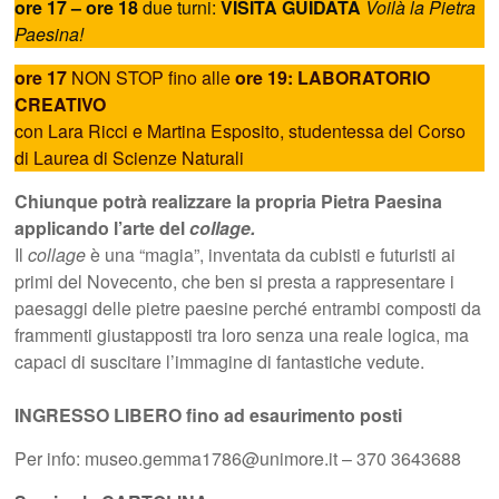
ore 17 – ore 18
due turni:
VISITA GUIDATA
Voilà la Pietra
Paesina!
ore 17
NON STOP fino alle
ore 19: LABORATORIO
CREATIVO
con Lara Ricci e Martina Esposito, studentessa del Corso
di Laurea di Scienze Naturali
Chiunque potrà realizzare la propria Pietra Paesina
applicando l’arte del
collage.
Il
collage
è una “magia”, inventata da cubisti e futuristi ai
primi del Novecento, che ben si presta a rappresentare i
paesaggi delle pietre paesine perché entrambi composti da
frammenti giustapposti tra loro senza una reale logica, ma
capaci di suscitare l’immagine di fantastiche vedute.
INGRESSO LIBERO fino ad esaurimento posti
Per info: museo.gemma1786@unimore.it – 370 3643688