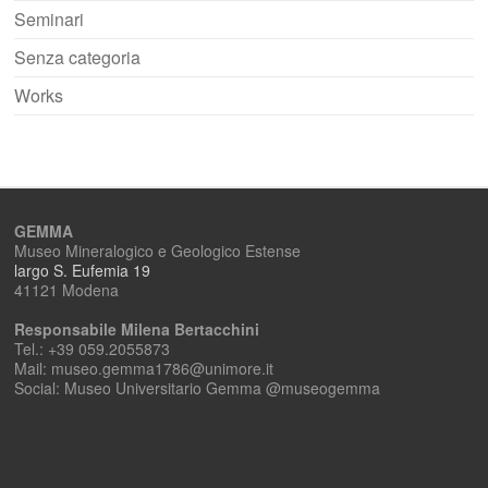
Seminari
Senza categoria
Works
GEMMA
Museo Mineralogico e Geologico Estense
largo S. Eufemia 19
41121 Modena
Responsabile Milena Bertacchini
Tel.: +39 059.2055873
Mail: museo.gemma1786@unimore.it
Social: Museo Universitario Gemma @museogemma