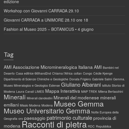
edizione
Workshop con Giovanni CARRADA 29.10
Giovanni CARRADA a UNIMORE 28.10 ore 18
Fashion al Museo 2025 – BOTANICUS • 4 giugno
Tag
AMI
Associazione Micromineralogica Italiana AMI
Bambini nel
Deserto
Casa editrice 66thand2nd
Chiama l'Africa
coltan
Congo
Cécile Kyenge
Dipartimento di Scienze Chimiche e Geologiche
Donata Frigiero
Gabriele Salmi
Gemma.
Giuliano Albarani
Museo Mineralogico e Geologico Estense
Istituto Storico di
Mappa Interattiva
Modena
Laura Canali
LIMES
MAP TREK
Milena Bertacchini
Minerali
Minerali del modenese
minerali
Minerali clandestini
Museo Gemma
emiliani
Missio Modena
Modena
Museo Universitario Gemma
Notte Europea della
patrimonio culturale
paesaggio
provincia di
Geografia
oro
Racconti di pietra
modena
RDC
Repubblica