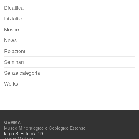
Didattica
Iniziative
Mostre
News
Relazioni
Seminari
Senza categoria
Works
GEMMA
Museo Mineralogico e Geologico Estense
largo S. Eufemia 19
41121 Modena