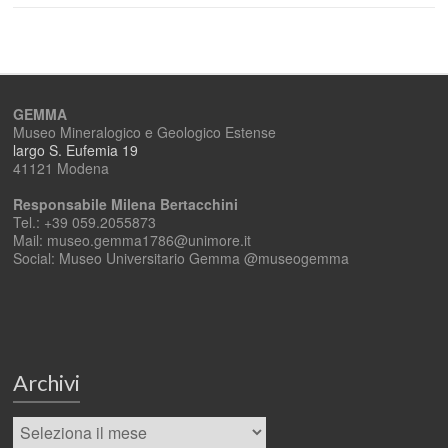
GEMMA
Museo Mineralogico e Geologico Estense
largo S. Eufemia 19
41121 Modena
Responsabile Milena Bertacchini
Tel.: +39 059.2055873
Mail: museo.gemma1786@unimore.it
Social: Museo Universitario Gemma @museogemma
Archivi