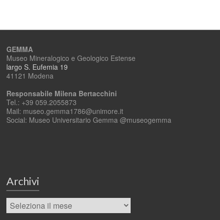
GEMMA
Museo Mineralogico e Geologico Estense
largo S. Eufemia 19
41121 Modena
Responsabile Milena Bertacchini
Tel.: +39 059.2055873
Mail: museo.gemma1786@unimore.it
Social: Museo Universitario Gemma @museogemma
Archivi