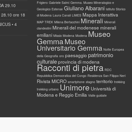
Frigiero
Gabriele Salmi
Gemma. Museo Mineralogico e
DA 29.10
Giuliano Albarani
Geologico Estense
Istituto Storico
Mappa Interattiva
28.10 ore 18
di Modena
Laura Canali
LIMES
Minerali
MAP TREK
Milena Bertacchini
Minerali
ICUS • 4
Minerali del modenese
minerali
clandestini
Museo
emiliani
Missio Modena
Modena
Gemma
Museo
Universitario Gemma
Notte Europea
patrimonio
paesaggio
della Geografia
oro
culturale
provincia di modena
Racconti di pietra
RDC
Repubblica Democratica del Congo
Residenza San Filippo Neri
Rivista MICRO
territorio
smartphone
stagno
trekking
Unimore
Università di
trekking urbano
Modena e Reggio Emilia
Visite guidate