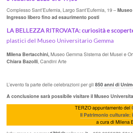
Complesso Sant’Eufemia, Largo Sant’Eufemia, 19 –
Museo 
Ingresso libero fino ad esaurimento posti
LA BELLEZZA RITROVATA
: curiosità e scopert
plastici del Museo Universitario Gemma
Milena Bertacchini,
Museo Gemma Sistema dei Musei e Ort
Chiara Bazolli
, Candini Arte
L’evento fa parte delle celebrazioni per gli
850 anni di Unim
A conclusione sarà possibile visitare il Museo Universi
TERZO appuntamento del
Il Patrimonio culturale: 
a cura di Milena 