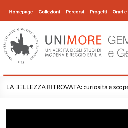
Museo Gemma
Homepage
Collezioni
Percorsi
Progetti
Orari e 
LA BELLEZZA RITROVATA: curiosità e scoperte