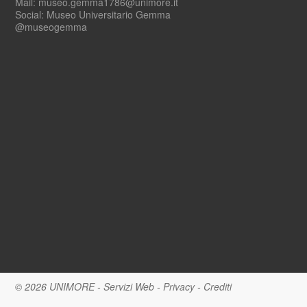
Mail: museo.gemma1786@unimore.it
Social: Museo Universitario Gemma
@museogemma
© 2026
UNIMORE
-
Servizi Web
-
Privacy
-
Crediti