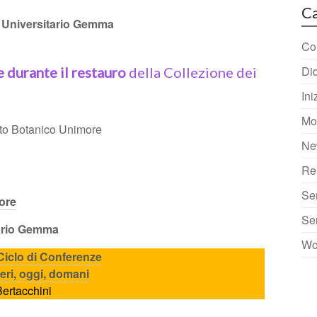
Ca
Universitario Gemma
Col
Did
e durante il restauro
della Collezione dei
Ini
Mo
o Botanico Unimore
Ne
Re
Se
ore
Se
tario Gemma
Wo
Ciclo di Conferenze
ieri, oggi, domani
Bertacchini