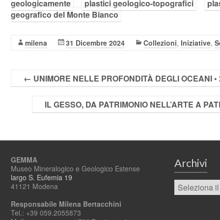
geologicamente
plastici geologico-topografici
pla
geografico del Monte Bianco
milena
31 Dicembre 2024
Collezioni
,
Iniziative
,
S
←
UNIMORE NELLE PROFONDITÀ DEGLI OCEANI • 2
IL GESSO, DA PATRIMONIO NELL’ARTE A PATR
GEMMA
Archivi
Museo Mineralogico e Geologico Estense
largo S. Eufemia 19
41121 Modena
Responsabile Milena Bertacchini
Tel.: +39 059.2055873