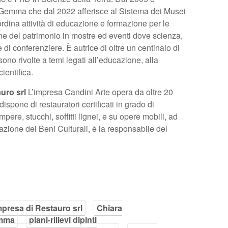
Gemma che dal 2022 afferisce al Sistema dei Musei
dina attività di educazione e formazione per le
ione del patrimonio in mostre ed eventi dove scienza,
 di conferenziere. È autrice di oltre un centinaio di
sono rivolte a temi legati all’educazione, alla
ientifica.
uro srl
L’impresa Candini Arte opera da oltre 20
dispone di restauratori certificati in grado di
pere, stucchi, soffitti lignei, e su opere mobili, ad
azione dei Beni Culturali, è la responsabile del
mpresa di Restauro srl
Chiara
emma
piani-rilievi dipinti