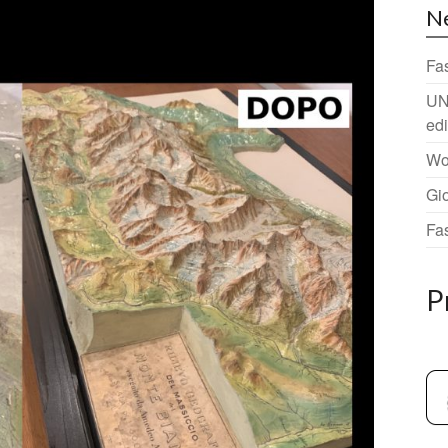
N
Fa
UN
ed
Wo
Gi
Fa
P