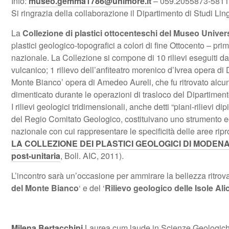
Info:
museo.gemma1786@unimore.it
– 059.2055873-5811
Si ringrazia della collaborazione il Dipartimento di Studi Lin
La
Collezione di plastici ottocenteschi del Museo Univ
plastici geologico-topografici a colori di fine Ottocento – prim
nazionale. La Collezione si compone di 10 rilievi eseguiti da
vulcanico; 1 rilievo dell’anfiteatro morenico d’Ivrea opera di
Monte Bianco’ opera di Amedeo Aureli, che fu ritrovato alcun
dimenticato durante le operazioni di trasloco del Dipartime
I rilievi geologici tridimensionali, anche detti “piani-rilievi d
del Regio Comitato Geologico, costituivano uno strumento ecc
nazionale con cui rappresentare le specificità delle aree ripr
LA COLLEZIONE DEI PLASTICI GEOLOGICI DI MODENA: un 
post-unitaria
, Boll. AIC, 2011).
L’incontro sarà un’occasione per ammirare la bellezza ritrovat
del Monte Bianco
‘ e del ‘
Rilievo geologico delle Isole Alic
Milena Bertacchini
Laurea cum laude in Scienze Geologiche