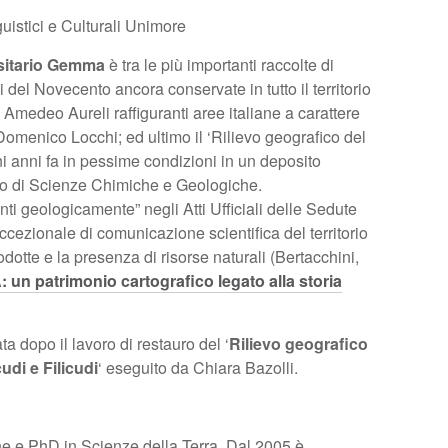
guistici e Culturali Unimore
ersitario Gemma
è tra le più importanti raccolte di
i del Novecento ancora conservate in tutto il territorio
 Amedeo Aureli raffiguranti aree italiane a carattere
 Domenico Locchi; ed ultimo il ‘Rilievo geografico del
i anni fa in pessime condizioni in un deposito
nto di Scienze Chimiche e Geologiche.
ipinti geologicamente” negli Atti Ufficiali delle Sedute
ezionale di comunicazione scientifica del territorio
odotte e la presenza di risorse naturali (Bertacchini,
patrimonio cartografico legato alla storia
a dopo il lavoro di restauro del ‘
Rilievo geografico
udi e Filicudi
‘ eseguito da Chiara Bazolli.
 e PhD in Scienze della Terra. Dal 2005 è