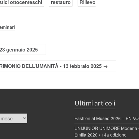
stici ottocenteschi
restauro
Rilievo
eminari
3 gennaio 2025
IMONIO DELL’UMANITÀ • 13 febbraio 2025
→
Ultimi articoli
Fashion al Museo 2026 – EN VOL
UNIJUNIOR UNIMORE Modena e
Emilia 2026 • 14a edizione