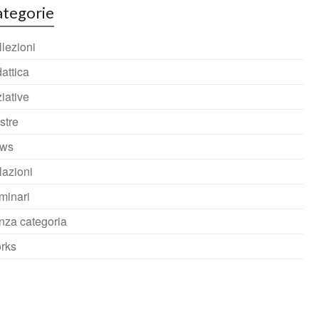
tegorie
lezioni
attica
ziative
stre
ws
lazioni
minari
nza categoria
rks