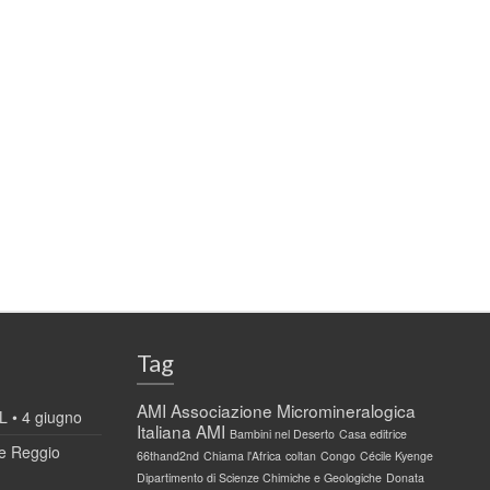
Tag
AMI
Associazione Micromineralogica
 • 4 giugno
Italiana AMI
Bambini nel Deserto
Casa editrice
 Reggio
66thand2nd
Chiama l'Africa
coltan
Congo
Cécile Kyenge
Dipartimento di Scienze Chimiche e Geologiche
Donata