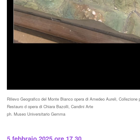
Rilievo Geografico del Monte Bianco opera di Amedeo Aureli, Collezione 
Restauro d opera di Chiara Bazolli, Candini Arte
ph. Museo Universitario Gemma
5 febbraio 2025 ore 17,30