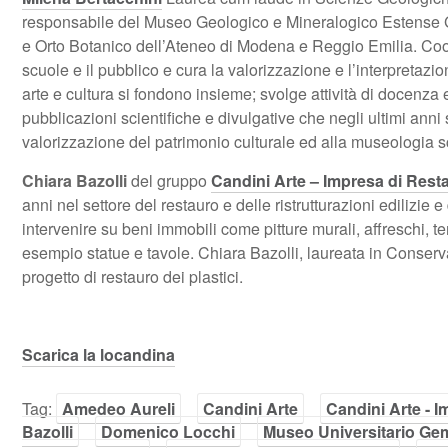
responsabile del Museo Geologico e Mineralogico Estense 
e Orto Botanico dell’Ateneo di Modena e Reggio Emilia. Coor
scuole e il pubblico e cura la valorizzazione e l’interpretaz
arte e cultura si fondono insieme; svolge attività di docenza e
pubblicazioni scientifiche e divulgative che negli ultimi anni 
valorizzazione del patrimonio culturale ed alla museologia sc
Chiara Bazolli
del gruppo
Candini Arte – Impresa di Resta
anni nel settore del restauro e delle ristrutturazioni edilizie e 
intervenire su beni immobili come pitture murali, affreschi, tem
esempio statue e tavole. Chiara Bazolli, laureata in Conserv
progetto di restauro dei plastici.
Scarica la locandina
Tag:
Amedeo Aureli
Candini Arte
Candini Arte - I
Bazolli
Domenico Locchi
Museo Universitario G