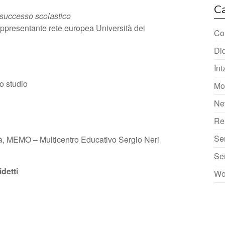
Ca
nsuccesso scolastico
ppresentante rete europea Università dei
Col
Did
Ini
lo studio
Mo
Ne
Re
Se
ttà, MEMO – Multicentro Educativo Sergio Neri
Se
detti
Wo