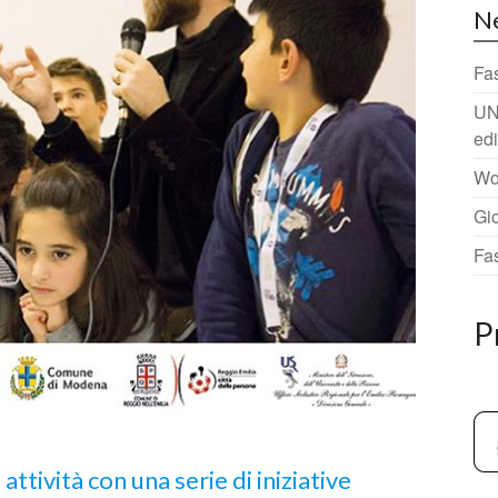
N
Fa
UN
ed
Wo
Gi
Fa
P
 attività con una serie di iniziative