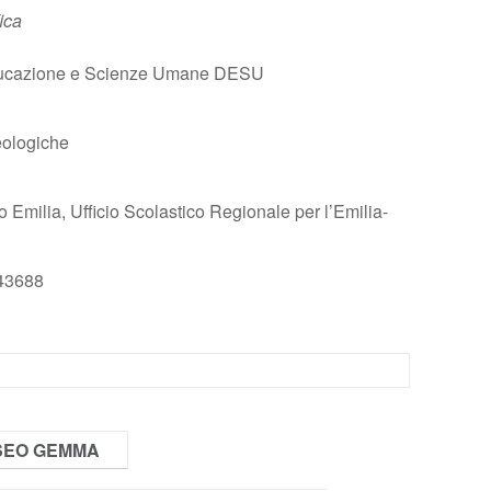
fica
Educazione e Scienze Umane DESU
eologiche
milia, Ufficio Scolastico Regionale per l’Emilia-
43688
USEO GEMMA