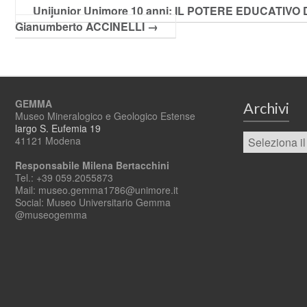
Unijunior Unimore 10 anni: IL POTERE EDUCATI
Gianumberto ACCINELLI
→
GEMMA
Archivi
Museo Mineralogico e Geologico Estense
largo S. Eufemia 19
41121 Modena
Responsabile Milena Bertacchini
Tel.: +39 059.2055873
Mail: museo.gemma1786@unimore.it
Social: Museo Universitario Gemma
@museogemma