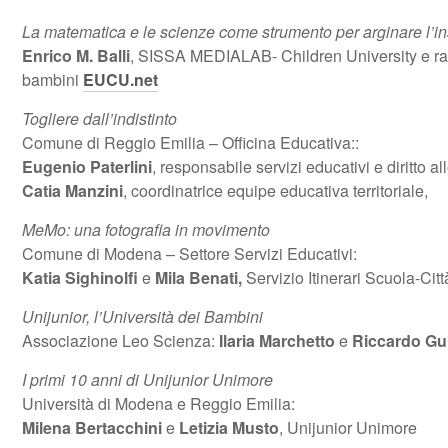
La matematica e le scienze come strumento per arginare l’i
Enrico M. Balli
, SISSA MEDIALAB- Children University e ra
bambini
EUCU.net
Togliere dall’indistinto
Comune di Reggio Emilia – Officina Educativa::
Eugenio Paterlini
, responsabile servizi educativi e diritto al
Catia Manzini
, coordinatrice equipe educativa territoriale,
MeMo: una fotografia in movimento
Comune di Modena – Settore Servizi Educativi:
Katia Sighinolfi
e
Mila Benati,
Servizio Itinerari Scuola-Ci
Unijunior, l’Università dei Bambini
Associazione Leo Scienza:
Ilaria Marchetto
e
Riccardo Gui
I primi 10 anni di Unijunior Unimore
Università di Modena e Reggio Emilia:
Milena Bertacchini
e
Letizia Musto
, Unijunior Unimore