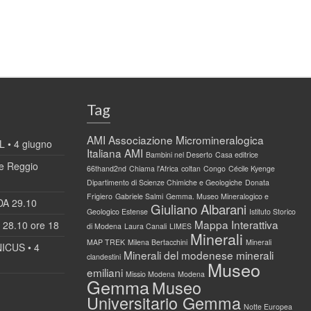
Tag
AMI
Associazione Micromineralogica
 • 4 giugno
Italiana AMI
Bambini nel Deserto
Casa editrice
 Reggio
66thand2nd
Chiama l'Africa
coltan
Congo
Cécile Kyenge
Dipartimento di Scienze Chimiche e Geologiche
Donata
Frigiero
Gabriele Salmi
Gemma. Museo Mineralogico e
DA 29.10
Giuliano Albarani
Geologico Estense
Istituto Storico
Mappa Interattiva
28.10 ore 18
di Modena
Laura Canali
LIMES
Minerali
MAP TREK
Milena Bertacchini
Minerali
ICUS • 4
Minerali del modenese
minerali
clandestini
Museo
emiliani
Missio Modena
Modena
Gemma
Museo
Universitario Gemma
Notte Europea