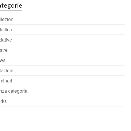
tegorie
lezioni
attica
ziative
stre
ws
lazioni
minari
nza categoria
rks