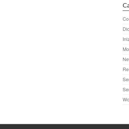
Ca
Col
Did
Ini
Mo
Ne
Re
Se
Se
Wo