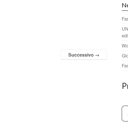
N
Fa
UN
ed
Wo
Successivo →
Gi
Fa
P