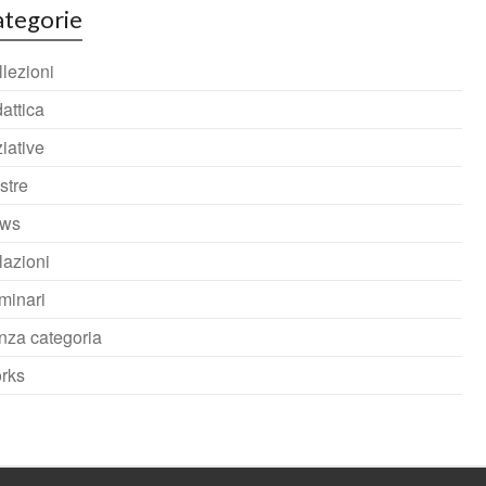
tegorie
lezioni
attica
ziative
stre
ws
lazioni
minari
nza categoria
rks