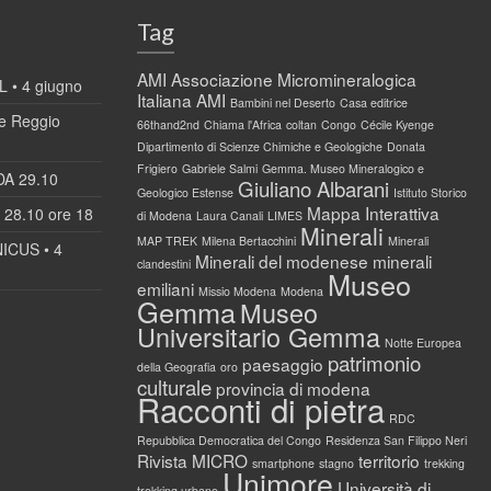
Tag
AMI
Associazione Micromineralogica
 • 4 giugno
Italiana AMI
Bambini nel Deserto
Casa editrice
 Reggio
66thand2nd
Chiama l'Africa
coltan
Congo
Cécile Kyenge
Dipartimento di Scienze Chimiche e Geologiche
Donata
Frigiero
Gabriele Salmi
Gemma. Museo Mineralogico e
DA 29.10
Giuliano Albarani
Geologico Estense
Istituto Storico
Mappa Interattiva
28.10 ore 18
di Modena
Laura Canali
LIMES
Minerali
MAP TREK
Milena Bertacchini
Minerali
ICUS • 4
Minerali del modenese
minerali
clandestini
Museo
emiliani
Missio Modena
Modena
Gemma
Museo
Universitario Gemma
Notte Europea
patrimonio
paesaggio
della Geografia
oro
culturale
provincia di modena
Racconti di pietra
RDC
Repubblica Democratica del Congo
Residenza San Filippo Neri
Rivista MICRO
territorio
smartphone
stagno
trekking
Unimore
Università di
trekking urbano