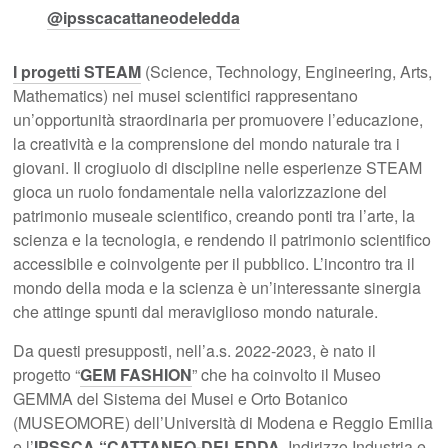
@ipsscacattaneodeledda
I progetti STEAM
(Science, Technology, Engineering, Arts,
Mathematics) nei musei scientifici rappresentano
un’opportunità straordinaria per promuovere l’educazione,
la creatività e la comprensione del mondo naturale tra i
giovani. Il crogiuolo di discipline nelle esperienze STEAM
gioca un ruolo fondamentale nella valorizzazione del
patrimonio museale scientifico, creando ponti tra l’arte, la
scienza e la tecnologia, e rendendo il patrimonio scientifico
accessibile e coinvolgente per il pubblico. L’incontro tra il
mondo della moda e la scienza è un’interessante sinergia
che attinge spunti dal meraviglioso mondo naturale.
Da questi presupposti, nell’a.s. 2022-2023, è nato il
progetto “
GEM FASHION
” che ha coinvolto il Museo
GEMMA del Sistema dei Musei e Orto Botanico
(MUSEOMORE) dell’Università di Modena e Reggio Emilia
e l’
IPSSCA “CATTANEO-DELEDDA
, Indirizzo Industria e