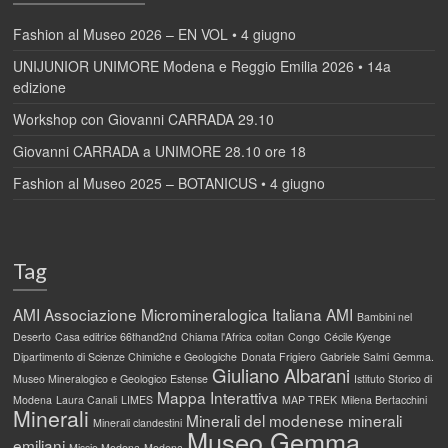
Fashion al Museo 2026 – EN VOL • 4 giugno
UNIJUNIOR UNIMORE Modena e Reggio Emilia 2026 • 14a
edizione
Workshop con Giovanni CARRADA 29.10
Giovanni CARRADA a UNIMORE 28.10 ore 18
Fashion al Museo 2025 – BOTANICUS • 4 giugno
Tag
AMI
Associazione Micromineralogica Italiana AMI
Bambini nel
Deserto
Casa editrice 66thand2nd
Chiama l'Africa
coltan
Congo
Cécile Kyenge
Dipartimento di Scienze Chimiche e Geologiche
Donata Frigiero
Gabriele Salmi
Gemma.
Giuliano Albarani
Museo Mineralogico e Geologico Estense
Istituto Storico di
Mappa Interattiva
Modena
Laura Canali
LIMES
MAP TREK
Milena Bertacchini
Minerali
Minerali del modenese
minerali
Minerali clandestini
Museo Gemma
emiliani
Missio Modena
Modena