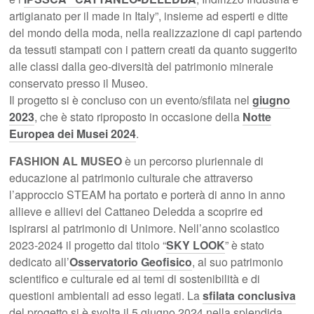
artigianato per il made in Italy”, insieme ad esperti e ditte
del mondo della moda, nella realizzazione di capi partendo
da tessuti stampati con i pattern creati da quanto suggerito
alle classi dalla geo-diversità del patrimonio minerale
conservato presso il Museo.
Il progetto si è concluso con un evento/sfilata nel
giugno
2023
, che è stato riproposto in occasione della
Notte
Europea dei Musei 2024
.
FASHION AL MUSEO
è un percorso pluriennale di
educazione al patrimonio culturale che attraverso
l’approccio STEAM ha portato e porterà di anno in anno
allieve e allievi del Cattaneo Deledda a scoprire ed
ispirarsi al patrimonio di Unimore. Nell’anno scolastico
2023-2024 il progetto dal titolo “
SKY LOOK
” è stato
dedicato all’
Osservatorio Geofisico
, al suo patrimonio
scientifico e culturale ed ai temi di sostenibilità e di
questioni ambientali ad esso legati. La
sfilata conclusiva
del progetto si è svolta il 5 giugno 2024 nella splendida