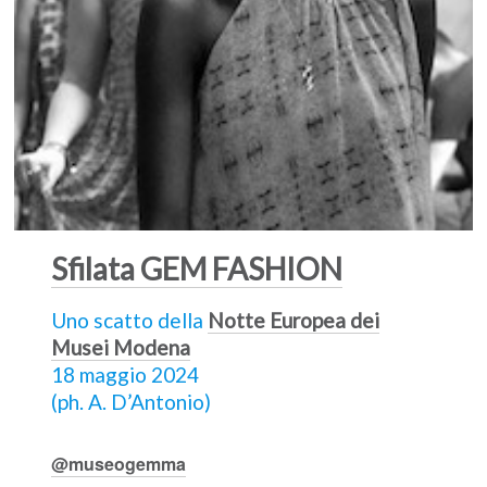
Sfilata GEM FASHION
Uno scatto della
Notte Europea dei
Musei Modena
18 maggio 2024
(ph. A. D’Antonio)
@museogemma