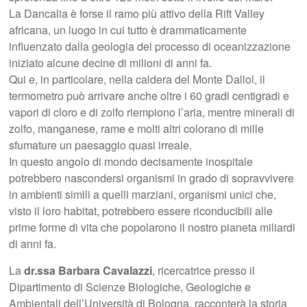
La Dancalia è forse il ramo più attivo della Rift Valley
africana, un luogo in cui tutto è drammaticamente
influenzato dalla geologia del processo di oceanizzazione
iniziato alcune decine di milioni di anni fa.
Qui e, in particolare, nella caldera del Monte Dallol, il
termometro può arrivare anche oltre i 60 gradi centigradi e
vapori di cloro e di zolfo riempiono l’aria, mentre minerali di
zolfo, manganese, rame e molti altri colorano di mille
sfumature un paesaggio quasi irreale.
In questo angolo di mondo decisamente inospitale
potrebbero nascondersi organismi in grado di sopravvivere
in ambienti simili a quelli marziani, organismi unici che,
visto il loro habitat, potrebbero essere riconducibili alle
prime forme di vita che popolarono il nostro pianeta miliardi
di anni fa.
La
dr.ssa Barbara Cavalazzi
, ricercatrice presso il
Dipartimento di Scienze Biologiche, Geologiche e
Ambientali dell’Università di Bologna, racconterà la storia