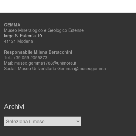
GEMMA
Museo Mineralogico e Geologico Estense
largo S. Eufemia 19
41121 Modena
Responsabile Milena Bertacchini
Tel.: +39 059.2055873
Mail: museo.gemma1786@unimore.it
Social: Museo Universitario Gemma @museogemma
Archivi