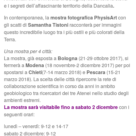
e i segreti dell’affascinante territorio della Dancalia
.
In contemporanea, la
mostra fotografica PhysisArt
con
gli scatti di
Samantha Tistoni
racconterà per immagini
questo incredibile luogo tra i più ostili e più colorati della
Terra.
Una mostra per 4 città:
La mostra, già esposta a
Bologna
(21-29 ottobre 2017), si
fermerà a
Modena
(18 novembre-2 dicembre 2017) per poi
spostarsi a
Chieti
(7-14 marzo 2018) e
Pescara
(15-21
marzo 2018). La scelta delle città ripercorre la rete di
collaborazione scientifica in corso da anni in ambito
geobiologico tra ricercatori dei tre Atenei nello studio degli
ambienti estremi.
La mostra sarà visitabile fino a sabato 2 dicembre
con i
seguenti orari:
lunedì – venerdì: 9-12 e 14-17
sabato 2 dicembre: 9-12