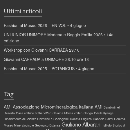
Ultimi articoli
Fashion al Museo 2026 – EN VOL • 4 giugno
UNIJUNIOR UNIMORE Modena e Reggio Emilia 2026 • 14a
edizione
Workshop con Giovanni CARRADA 29.10
Giovanni CARRADA a UNIMORE 28.10 ore 18
Fashion al Museo 2025 – BOTANICUS • 4 giugno
Tag
AMI
Associazione Micromineralogica Italiana AMI
Bambini nel
Deserto
Casa editrice 66thand2nd
Chiama l'Africa
coltan
Congo
Cécile Kyenge
Dipartimento di Scienze Chimiche e Geologiche
Donata Frigiero
Gabriele Salmi
Gemma.
Giuliano Albarani
Museo Mineralogico e Geologico Estense
Istituto Storico di