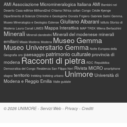
AMI
Associazione Micromineralogica Italiana AMI
Bambini nel
Deserto
Casa editrice 66thand2nd
Chiama l'Africa
coltan
Congo
Cécile Kyenge
Dipartimento di Scienze Chimiche e Geologiche
Donata Frigiero
Gabriele Salmi
Gemma.
Giuliano Albarani
Museo Mineralogico e Geologico Estense
Istituto Storico di
Mappa Interattiva
Modena
Laura Canali
LIMES
MAP TREK
Milena Bertacchini
Minerali
Minerali del modenese
minerali
Minerali clandestini
Museo Gemma
emiliani
Missio Modena
Modena
Museo Universitario Gemma
Notte Europea della
patrimonio culturale
paesaggio
provincia di
Geografia
oro
Racconti di pietra
modena
RDC
Repubblica
Rivista MICRO
Democratica del Congo
Residenza San Filippo Neri
smartphone
Unimore
territorio
Università di
stagno
trekking
trekking urbano
Modena e Reggio Emilia
Visite guidate
© 2026
UNIMORE
-
Servizi Web
-
Privacy
-
Crediti