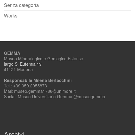
Senza categoria
Works
GEMMA
Museo Mineralogico e Geologico Estense
largo S. Eufemia 19
41121 Modena
Responsabile Milena Bertacchini
Tel.: +39 059.2055873
Mail: museo.gemma1786@unimore.it
Social: Museo Universitario Gemma @museogemma
Archivi