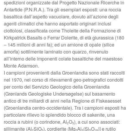
spedizioni organizzate dal Progetto Nazionale Ricerche in
Antartide (P.N.R.A.). Tra gli esemplari esposti: una roccia
basaltica dall’aspetto vacuolare, dovuto all’azione degli
agenti climatici che hanno asportato originari inclusi
ciottolosi, classificata come Tholeite della Formazione di
Kirkpatrick Basalts o Ferrar Dolerite, di età giurassica (180
– 145 milioni di anni fa); ed un arnione di opale (silice
amorfa) sottilmente laminato con quarzo, rinvenuto
all’interno delle imponenti colate basaltiche del maestoso
Monte Adamson.
I campioni provenienti dalla Groenlandia sono stati raccolti
nel 1970, nel corso di rilevamenti geo-petrografici condotti
per conto del Servizio Geologico della Groenlandia
(Grønlands Geologiske Undersøgelse) sul basamento
antico di tre miliardi di anni nella Regione di Fiskeaesset
(Groenlandia centro-occidentale). Tra i campioni esposti ha
particolare rilievo lo splendido blocco di sakenite, una
roccia a rubini (o corindone, Al
O
), a cui sono associati:
2
3
sillimanite (Al
SiO
), cordierite (Mg
Al
(Si
O
)] e rutilo
2
5
2
3
5
18