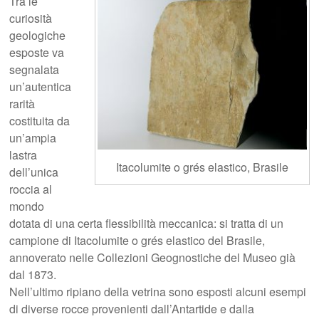
Tra le
curiosità
geologiche
esposte va
segnalata
un’autentica
rarità
costituita da
un’ampia
lastra
Itacolumite o grés elastico, Brasile
dell’unica
roccia al
mondo
dotata di una certa flessibilità meccanica: si tratta di un
campione di Itacolumite o grés elastico del Brasile,
annoverato nelle Collezioni Geognostiche del Museo già
dal 1873.
Nell’ultimo ripiano della vetrina sono esposti alcuni esempi
di diverse rocce provenienti dall’Antartide e dalla