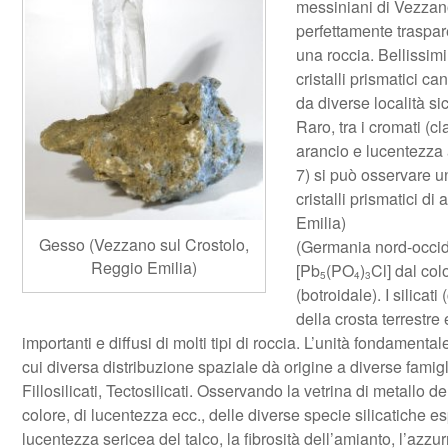
messiniani di Vezzano
perfettamente traspar
una roccia. Bellissim
cristalli prismatici ca
da diverse località sic
Raro, tra i cromati (c
arancio e lucentezza a
7) si può osservare u
cristalli prismatici di 
Emilia)
Gesso (Vezzano sul Crostolo,
(Germania nord-occide
Reggio Emilia)
[Pb
(PO
)
Cl] dal col
5
4
3
(botroidale). I silicat
della crosta terrestr
importanti e diffusi di molti tipi di roccia. L’unità fondamentale
cui diversa distribuzione spaziale dà origine a diverse famiglie d
Fillosilicati, Tectosilicati. Osservando la vetrina di metallo de
colore, di lucentezza ecc., delle diverse specie silicatiche e
lucentezza sericea del talco, la fibrosità dell’amianto, l’azzur