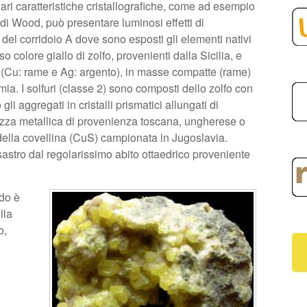
olari caratteristiche cristallografiche, come ad esempio
a di Wood, può presentare luminosi effetti di
a del corridoio A dove sono esposti gli elementi nativi
 colore giallo di zolfo, provenienti dalla Sicilia, e
si (Cu: rame e Ag: argento), in masse compatte (rame)
ia. I solfuri (classe 2) sono composti dello zolfo con
li aggregati in cristalli prismatici allungati di
tezza metallica di provenienza toscana, ungherese o
ella covellina (CuS) campionata in Jugoslavia.
ssastro dal regolarissimo abito ottaedrico proveniente
ido è
lla
o,