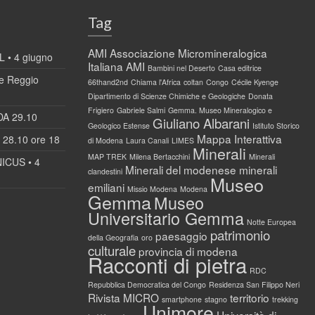
Tag
AMI
Associazione Micromineralogica
 • 4 giugno
Italiana AMI
Bambini nel Deserto
Casa editrice
 Reggio
66thand2nd
Chiama l'Africa
coltan
Congo
Cécile Kyenge
Dipartimento di Scienze Chimiche e Geologiche
Donata
Frigiero
Gabriele Salmi
Gemma. Museo Mineralogico e
DA 29.10
Giuliano Albarani
Geologico Estense
Istituto Storico
Mappa Interattiva
28.10 ore 18
di Modena
Laura Canali
LIMES
Minerali
MAP TREK
Milena Bertacchini
Minerali
ICUS • 4
Minerali del modenese
minerali
clandestini
Museo
emiliani
Missio Modena
Modena
Gemma
Museo
Universitario Gemma
Notte Europea
patrimonio
paesaggio
della Geografia
oro
culturale
provincia di modena
Racconti di pietra
RDC
Repubblica Democratica del Congo
Residenza San Filippo Neri
Rivista MICRO
territorio
smartphone
stagno
trekking
Unimore