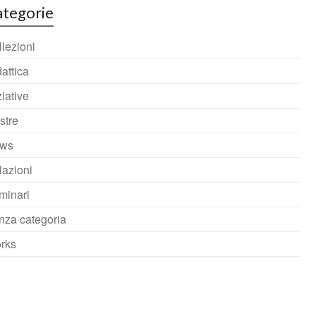
tegorie
lezioni
attica
ziative
stre
ws
lazioni
minari
nza categoria
rks