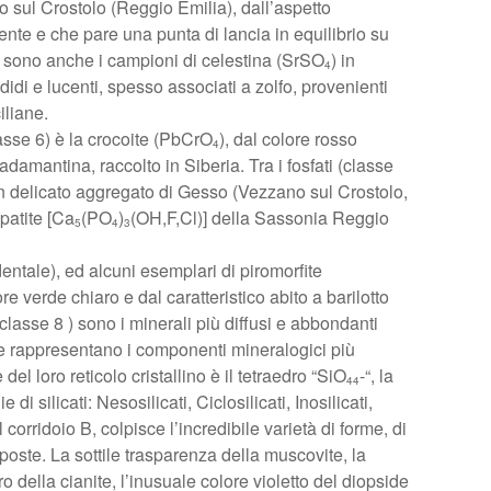
 sul Crostolo (Reggio Emilia), dall’aspetto
ente e che pare una punta di lancia in equilibrio su
i sono anche i campioni di celestina (SrSO
) in
4
ndidi e lucenti, spesso associati a zolfo, provenienti
iliane.
lasse 6) è la crocoite (PbCrO
), dal colore rosso
4
damantina, raccolto in Siberia. Tra i fosfati (classe
n delicato aggregato di Gesso (Vezzano sul Crostolo,
apatite [Ca
(PO
)
(OH,F,Cl)] della Sassonia Reggio
5
4
3
ntale), ed alcuni esemplari di piromorfite
ore verde chiaro e dal caratteristico abito a barilotto
i (classe 8 ) sono i minerali più diffusi e abbondanti
e e rappresentano i componenti mineralogici più
 del loro reticolo cristallino è il tetraedro “SiO
-“, la
44
i silicati: Nesosilicati, Ciclosilicati, Inosilicati,
l corridoio B, colpisce l’incredibile varietà di forme, di
sposte. La sottile trasparenza della muscovite, la
ro della cianite, l’inusuale colore violetto del diopside