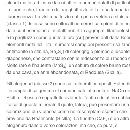
alcuni molto rari, come la cobaltite, o perché dotati di partic
la fluorite che, irradiata dai raggi ultravioletti di una lampad
fluorescenza. La visita ha inizio dalla prima vetrina a sinistr
(classe 1). In essa sono collocati numerosi campioni di intenso
da alcuni esemplari di metalli nobili: in aggregati filamento
o in pagliuzze come quelle di oro (Au) provenienti dalla Boem
elementi metallici. Tra i numerosi campioni presenti risaltano g
antimonite (o stibina, Sb
S
) di color grigio piombo e lucen
2
3
giapponese, che contrastano con le iridescenze blu indaco d
Molto raro è l’hauerite (MnS
), un solfuro di colore bruno ro
2
da una cava, da anni abbandonata, di Raddusa (Sicilia).
Gli alogenuri (classe 3) sono sali minerali composti. Splend
l’esempio di salgemma (il comune sale alimentare, NaCl) de
Sicilia. Di esso è soprattutto evidente l’abito cristallino cubic
tipico di questo minerale il quale, talora, può presentare una
colorazione blu violacea come nell’esemplare esposto che
proviene da Realmonte (Sicilia). La fluorite (CaF
) è un altro
2
alogenuro dalle diverse colorazioni ma che, se pura, è