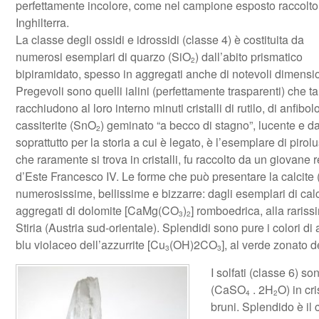
perfettamente incolore, come nel campione esposto raccolto
Inghilterra.
La classe degli ossidi e idrossidi (classe 4) è costituita da
numerosi esemplari di quarzo (SiO
) dall’abito prismatico
2
bipiramidato, spesso in aggregati anche di notevoli dimensio
Pregevoli sono quelli ialini (perfettamente trasparenti) che ta
racchiudono al loro interno minuti cristalli di rutilo, di anfib
cassiterite (SnO
) geminato “a becco di stagno”, lucente e dal
2
soprattutto per la storia a cui è legato, è l’esemplare di piro
che raramente si trova in cristalli, fu raccolto da un giovan
d’Este Francesco IV. Le forme che può presentare la calcit
numerosissime, bellissime e bizzarre: dagli esemplari di cal
aggregati di dolomite [CaMg(CO
)
] romboedrica, alla raris
3
2
Stiria (Austria sud-orientale). Splendidi sono pure i colori di
blu violaceo dell’azzurrite [Cu
(OH)2CO
], al verde zonato 
3
3
I solfati (classe 6) 
(CaSO
. 2H
O) in cri
4
2
bruni. Splendido è il 