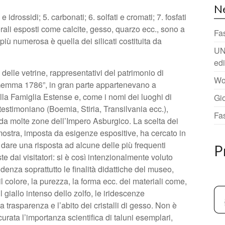
N
 e idrossidi; 5. carbonati; 6. solfati e cromati; 7. fosfati
nerali esposti come calcite, gesso, quarzo ecc., sono a
Fa
più numerosa è quella dei silicati costituita da
UN
ed
 delle vetrine, rappresentativi del patrimonio di
Wo
“Gemma 1786”, in gran parte appartenevano a
lla Famiglia Estense e, come i nomi dei luoghi di
Gi
estimoniano (Boemia, Stiria, Transilvania ecc.),
Fa
da molte zone dell’Impero Asburgico. La scelta dei
ostra, imposta da esigenze espositive, ha cercato in
i dare una risposta ad alcune delle più frequenti
P
 dai visitatori: si è così intenzionalmente voluto
idenza soprattutto le finalità didattiche del museo,
l colore, la purezza, la forma ecc. dei materiali come,
 giallo intenso dello zolfo, le iridescenze
la trasparenza e l’abito dei cristalli di gesso. Non è
curata l’importanza scientifica di taluni esemplari,