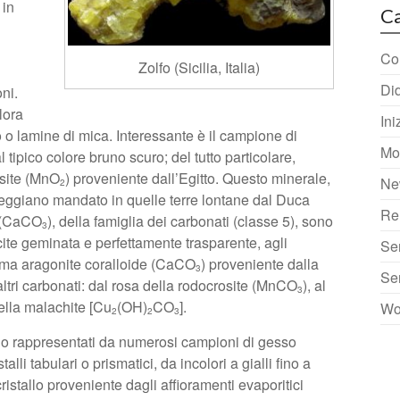
 in
Ca
Col
Zolfo (Sicilia, Italia)
Did
ni.
lora
Ini
olo o lamine di mica. Interessante è il campione di
Mo
 tipico colore bruno scuro; del tutto particolare,
lusite (MnO
) proveniente dall’Egitto. Questo minerale,
Ne
2
e reggiano mandato in quelle terre lontane dal Duca
Re
e (CaCO
), della famiglia dei carbonati (classe 5), sono
3
cite geminata e perfettamente trasparente, agli
Se
sima aragonite coralloide (CaCO
) proveniente dalla
3
Se
 altri carbonati: dal rosa della rodocrosite (MnCO
), al
3
della malachite [Cu
(OH)
CO
].
Wo
2
2
3
sono rappresentati da numerosi campioni di gesso
stalli tabulari o prismatici, da incolori a gialli fino a
cristallo proveniente dagli affioramenti evaporitici