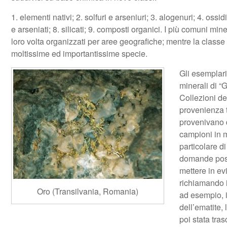
1. elementi nativi; 2. solfuri e arseniuri; 3. alogenuri; 4. ossidi
e arseniati; 8. silicati; 9. composti organici. I più comuni mi
loro volta organizzati per aree geografiche; mentre la classe 
moltissime ed importantissime specie.
Gli esemplari
minerali di 
Collezioni de
provenienza t
provenivano 
campioni in m
particolare d
domande poste
mettere in ev
richiamando i
Oro (Transilvania, Romania)
ad esempio, il
dell’ematite, 
poi stata tras